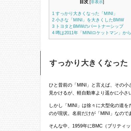
目次
[
非表示
]
1
すっかり大きくなった「MINI」
2
小さな「MINI」を大きくしたBMW
3
トヨタとBMWのパートナーシップ
4
噂は2011年「MINIロケットマン」か
すっかり大きくなった「
ひと昔前の「MINI」と言えば、その
見かけるが、軽自動車より遥かに小さ
しかし「MINI」は徐々に大型化の道を
のが現状。名前だけが「MINI」なので
そんな中、1959年にBMC（ブリテ