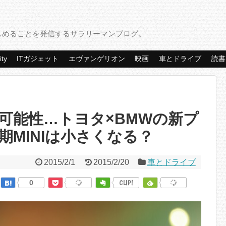
しめることを発信するサラリーマンブログ。
ity
ITガジェット
エヴァンゲリオン
映画
車とドライブ
読書
の可能性…トヨタ×BMWの新プ
MINIは小さくなる？
2015/2/1
2015/2/20
車とドライブ
0
CLIP!