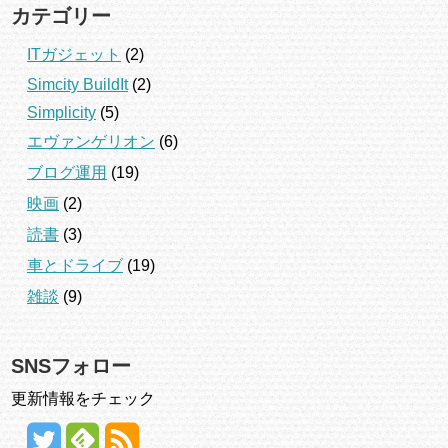
カテゴリー
ITガジェット
(2)
Simcity BuildIt
(2)
Simplicity
(5)
エヴァンゲリオン
(6)
ブログ運用
(19)
映画
(2)
読書
(3)
車とドライブ
(19)
雑談
(9)
SNSフォロー
更新情報をチェック