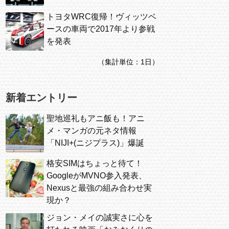
トヨタWRC復帰！ヴィッツベ
ースの車両で2017年より参戦
を発表
（集計単位：1日）
新着エントリー
聖地巡礼もアニ飯も！アニ
メ・マンガの元ネタ情報
「NIJI+(ニジプラス)」爆誕
格安SIMはちょっと待て！
GoogleがMVNO参入発表、
Nexusと最強の組み合わせ実
現か？
ジョン・メイの誠実さに心を