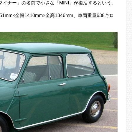
NIマイナー」の名前で小さな「MINI」が復活するという。
51mm×全幅1410mm×全高1346mm、車両重量638キロ