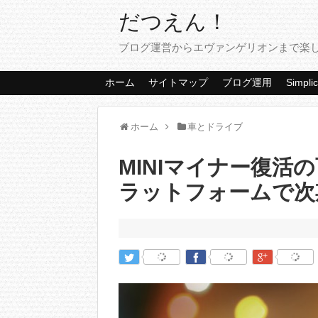
だつえん！
ブログ運営からエヴァンゲリオンまで楽
ホーム
サイトマップ
ブログ運用
Simplic
ホーム
車とドライブ
MINIマイナー復活
ラットフォームで次期