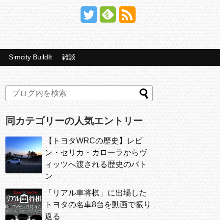
Simcity BuildIt
雑談
同カテゴリーの人気エントリー
【トヨタWRCの歴史】レビ
ン・セリカ・カローラからヴ
ィッツへ渡される歴史のバト
ン
「リアル車将棋」に出場した
トヨタの名車8台を動画で振り
返る