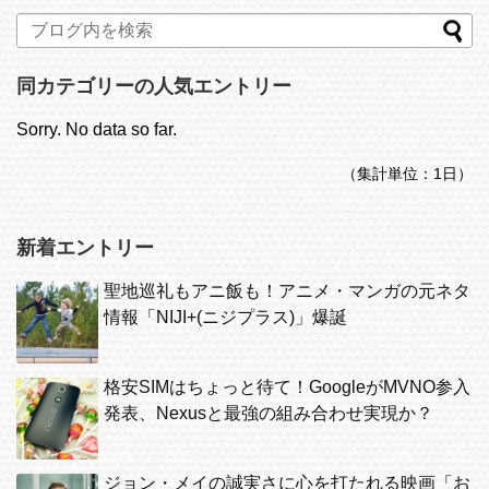
同カテゴリーの人気エントリー
Sorry. No data so far.
（集計単位：1日）
新着エントリー
聖地巡礼もアニ飯も！アニメ・マンガの元ネタ
情報「NIJI+(ニジプラス)」爆誕
格安SIMはちょっと待て！GoogleがMVNO参入
発表、Nexusと最強の組み合わせ実現か？
ジョン・メイの誠実さに心を打たれる映画「お