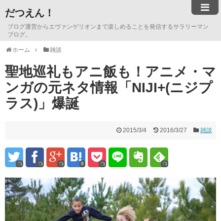
だつえん！
ブログ運営からエヴァンゲリオンまで楽しめることを発信するサラリーマン
ブログ。
ホーム
雑談
聖地巡礼もアニ飯も！アニメ・マ
ンガの元ネタ情報「NIJI+(ニジプ
ラス)」爆誕
2015/3/4
2016/3/27
雑談
9