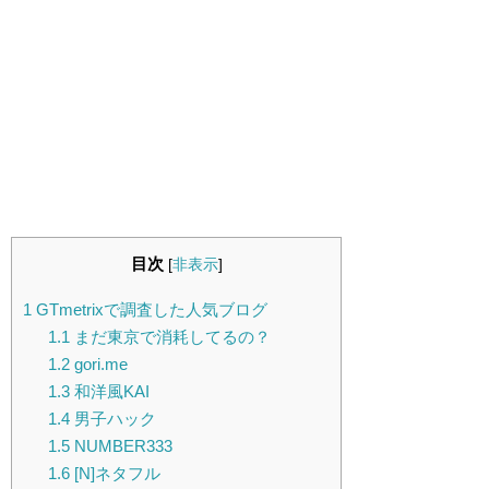
目次
[
非表示
]
1
GTmetrixで調査した人気ブログ
1.1
まだ東京で消耗してるの？
1.2
gori.me
1.3
和洋風KAI
1.4
男子ハック
1.5
NUMBER333
1.6
[N]ネタフル