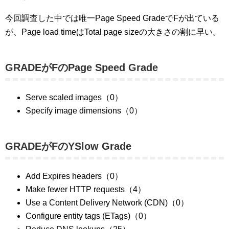
今回調査した中では唯一Page Speed GradeでFが出ている
が、Page load timeはTotal page sizeの大きさの割に早い。
GRADEがFのPage Speed Grade
Serve scaled images（0）
Specify image dimensions（0）
GRADEがFのYSlow Grade
Add Expires headers（0）
Make fewer HTTP requests（4）
Use a Content Delivery Network (CDN)（0）
Configure entity tags (ETags)（0）