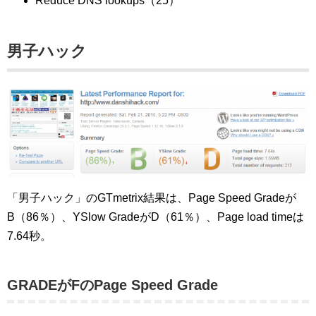
Reduce DNS lookups（25）
男子ハック
「男子ハック」のGTmetrix結果は、Page Speed Gradeが
B（86％）、YSlow GradeがD（61％）、Page load timeは
7.64秒。
GRADEがFのPage Speed Grade