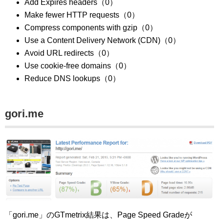
Add Expires headers（0）
Make fewer HTTP requests（0）
Compress components with gzip（0）
Use a Content Delivery Network (CDN)（0）
Avoid URL redirects（0）
Use cookie-free domains（0）
Reduce DNS lookups（0）
gori.me
「gori.me」のGTmetrix結果は、Page Speed Gradeが