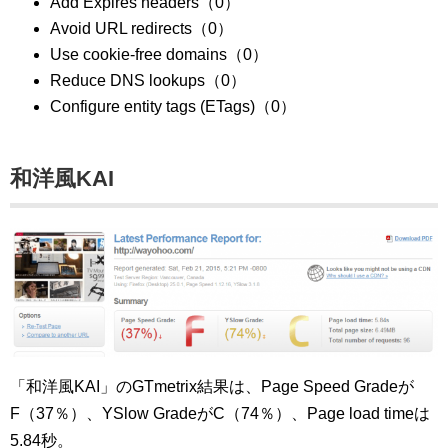
Add Expires headers（0）
Avoid URL redirects（0）
Use cookie-free domains（0）
Reduce DNS lookups（0）
Configure entity tags (ETags)（0）
和洋風KAI
「和洋風KAI」のGTmetrix結果は、Page Speed Gradeが
F（37％）、YSlow GradeがC（74％）、Page load timeは
5.84秒。