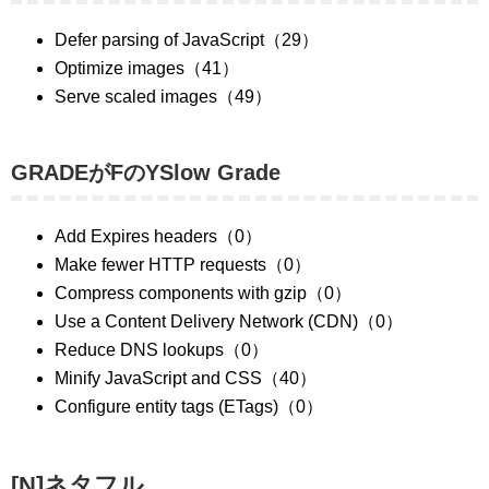
Defer parsing of JavaScript（29）
Optimize images（41）
Serve scaled images（49）
GRADEがFのYSlow Grade
Add Expires headers（0）
Make fewer HTTP requests（0）
Compress components with gzip（0）
Use a Content Delivery Network (CDN)（0）
Reduce DNS lookups（0）
Minify JavaScript and CSS（40）
Configure entity tags (ETags)（0）
[N]ネタフル