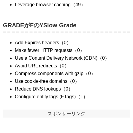
Leverage browser caching（49）
GRADEがFのYSlow Grade
Add Expires headers（0）
Make fewer HTTP requests（0）
Use a Content Delivery Network (CDN)（0）
Avoid URL redirects（0）
Compress components with gzip（0）
Use cookie-free domains（0）
Reduce DNS lookups（0）
Configure entity tags (ETags)（1）
スポンサーリンク