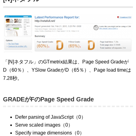
「[N]ネタフル」のGTmetrix結果は、Page Speed Gradeが
D（60％）、YSlow GradeがD（65％）、Page load timeは
7.28秒。
GRADEがFのPage Speed Grade
Defer parsing of JavaScript（0）
Serve scaled images（0）
Specify image dimensions（0）