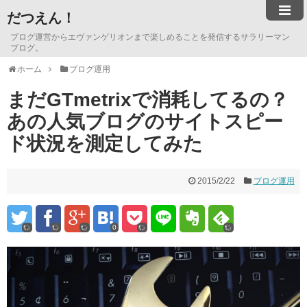
だつえん！
ブログ運営からエヴァンゲリオンまで楽しめることを発信するサラリーマン
ブログ。
ホーム
ブログ運用
まだGTmetrixで消耗してるの？
あの人気ブログのサイトスピー
ド状況を測定してみた
2015/2/22
ブログ運用
0