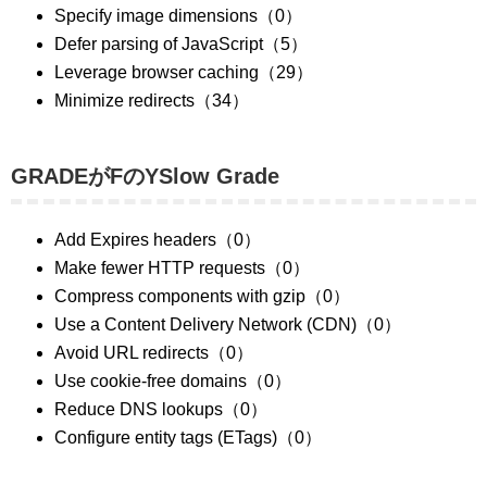
Specify image dimensions（0）
Defer parsing of JavaScript（5）
Leverage browser caching（29）
Minimize redirects（34）
GRADEがFのYSlow Grade
Add Expires headers（0）
Make fewer HTTP requests（0）
Compress components with gzip（0）
Use a Content Delivery Network (CDN)（0）
Avoid URL redirects（0）
Use cookie-free domains（0）
Reduce DNS lookups（0）
Configure entity tags (ETags)（0）