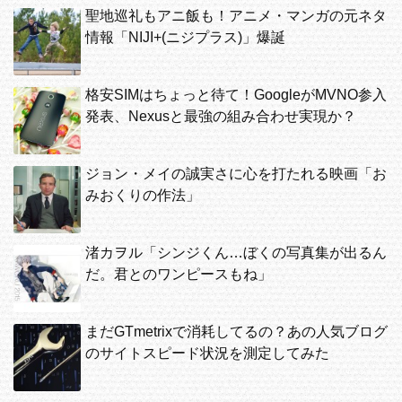
聖地巡礼もアニ飯も！アニメ・マンガの元ネタ
情報「NIJI+(ニジプラス)」爆誕
格安SIMはちょっと待て！GoogleがMVNO参入
発表、Nexusと最強の組み合わせ実現か？
ジョン・メイの誠実さに心を打たれる映画「お
みおくりの作法」
渚カヲル「シンジくん…ぼくの写真集が出るん
だ。君とのワンピースもね」
まだGTmetrixで消耗してるの？あの人気ブログ
のサイトスピード状況を測定してみた