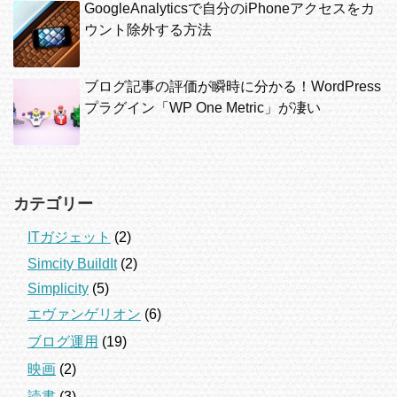
GoogleAnalyticsで自分のiPhoneアクセスをカ
ウント除外する方法
ブログ記事の評価が瞬時に分かる！WordPress
プラグイン「WP One Metric」が凄い
カテゴリー
ITガジェット
(2)
Simcity BuildIt
(2)
Simplicity
(5)
エヴァンゲリオン
(6)
ブログ運用
(19)
映画
(2)
読書
(3)