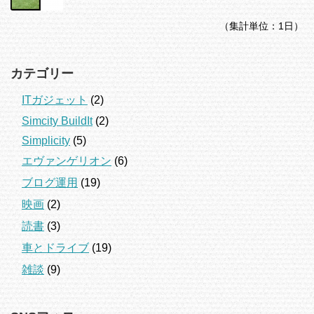
（集計単位：1日）
カテゴリー
ITガジェット
(2)
Simcity BuildIt
(2)
Simplicity
(5)
エヴァンゲリオン
(6)
ブログ運用
(19)
映画
(2)
読書
(3)
車とドライブ
(19)
雑談
(9)