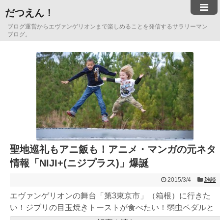
だつえん！
ブログ運営からエヴァンゲリオンまで楽しめることを発信するサラリーマン
ブログ。
聖地巡礼もアニ飯も！アニメ・マンガの元ネタ
情報「NIJI+(ニジプラス)」爆誕
2015/3/4
雑談
エヴァンゲリオンの舞台「第3東京市」（箱根）に行きた
い！ジブリの目玉焼きトーストが食べたい！弱虫ペダルと
同じ自転車に乗り...