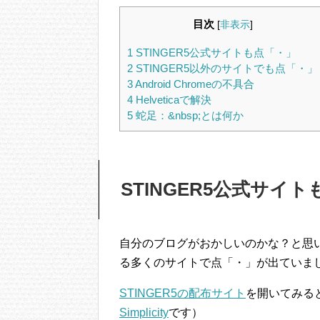
目次
[
非表示
]
1
STINGER5公式サイトも点「・」
2
STINGER5以外のサイトでも点「・」
3
Android Chromeの不具合
4
Helveticaで解決
5
蛇足：&nbsp;とは何か
STINGER5公式サイ
自分のブログがおかしいのかな？と思い
る多くのサイトで点「・」が出ていま
STINGER5の配布サイト
を開いてみる
Simplicity
です）