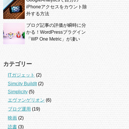
iPhoneアクセスをカウント除
外する方法
ブログ記事の評価が瞬時に分
かる！WordPressプラグイン
「WP One Metric」が凄い
カテゴリー
ITガジェット
(2)
Simcity BuildIt
(2)
Simplicity
(5)
エヴァンゲリオン
(6)
ブログ運用
(19)
映画
(2)
読書
(3)