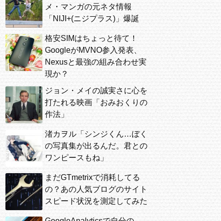
メ・マンガの元ネタ情報
「NIJI+(ニジプラス)」爆誕
格安SIMはちょっと待て！
GoogleがMVNO参入発表、
Nexusと最強の組み合わせ実
現か？
ジョン・メイの誠実さに心を
打たれる映画「おみおくりの
作法」
渚カヲル「シンジくん…ぼく
の写真集が出るんだ。君との
ワンピースもね」
まだGTmetrixで消耗してる
の？あの人気ブログのサイト
スピード状況を測定してみた
GoogleAnalyticsで自分の