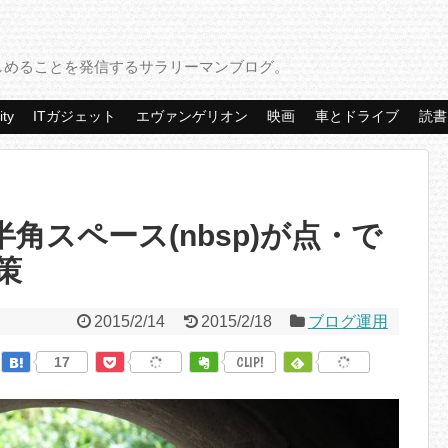
しめることを発信するサラリーマンブログ。
ity
ITガジェット
エヴァンゲリオン
映画
車とドライブ
読書
eで半角スペース(nbsp)が点・で
策
2015/2/14
2015/2/18
ブログ運用
17
CLIP!