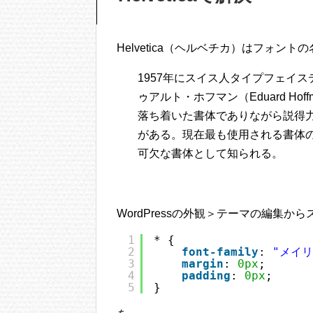
Helvetica（ヘルベチカ）はフォント
1957年にスイス人タイプフェイ
ゥアルト・ホフマン（Eduard H
落ち着いた書体でありながら説得
がある。現在最も使用される書体
可欠な書体として知られる。
WordPressの外観＞テーマの編集からスタ
1
* {
2
font-family
: 
"メイリ
3
margin
: 
0px
;
4
padding
: 
0px
;
5
}