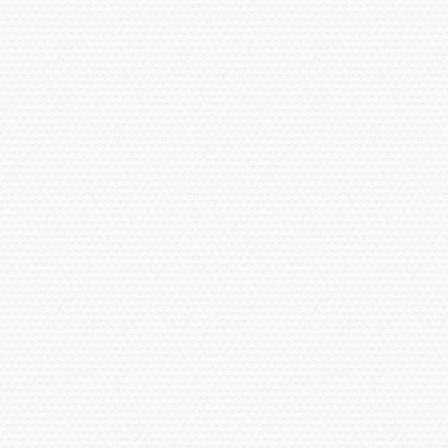
ku Gothic Pro, 
"ＭＳ Ｐゴシック"
, 
sans-serif
;