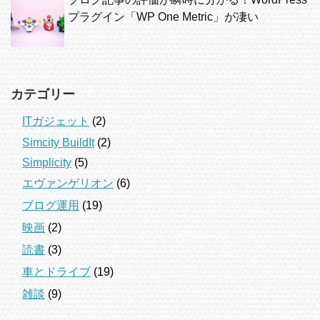
プラグイン「WP One Metric」が凄い
カテゴリー
ITガジェット
(2)
Simcity BuildIt
(2)
Simplicity
(5)
エヴァンゲリオン
(6)
ブログ運用
(19)
映画
(2)
読書
(3)
車とドライブ
(19)
雑談
(9)