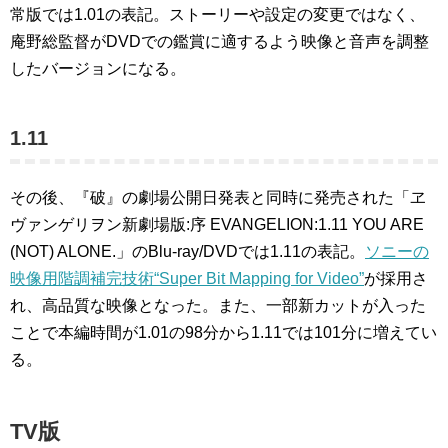
常版では1.01の表記。ストーリーや設定の変更ではなく、
庵野総監督がDVDでの鑑賞に適するよう映像と音声を調整
したバージョンになる。
1.11
その後、『破』の劇場公開日発表と同時に発売された「ヱ
ヴァンゲリヲン新劇場版:序 EVANGELION:1.11 YOU ARE
(NOT) ALONE.」のBlu-ray/DVDでは1.11の表記。
ソニーの
映像用階調補完技術“Super Bit Mapping for Video”
が採用さ
れ、高品質な映像となった。また、一部新カットが入った
ことで本編時間が1.01の98分から1.11では101分に増えてい
る。
TV版