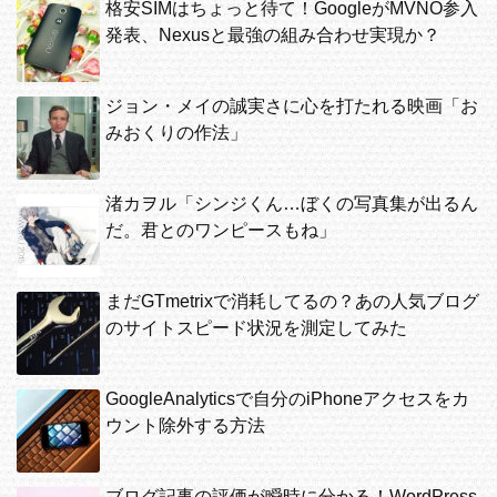
格安SIMはちょっと待て！GoogleがMVNO参入
発表、Nexusと最強の組み合わせ実現か？
ジョン・メイの誠実さに心を打たれる映画「お
みおくりの作法」
渚カヲル「シンジくん…ぼくの写真集が出るん
だ。君とのワンピースもね」
まだGTmetrixで消耗してるの？あの人気ブログ
のサイトスピード状況を測定してみた
GoogleAnalyticsで自分のiPhoneアクセスをカ
ウント除外する方法
ブログ記事の評価が瞬時に分かる！WordPress