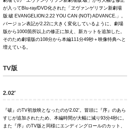
劇場での「ヱヴァンゲリヲン新劇場版:破」から大幅な修正
が入ってBlu-ray/DVD化された「ヱヴァンゲリヲン新劇場
版:破 EVANGELION:2.22 YOU CAN (NOT) ADVANCE.」。
バージョン表記が2.22に大きく変化しているように、劇場
版から1000箇所以上の修正に加え、新カットを追加した。
そのため劇場版の108分から本編111分49秒＋映像特典へと
増えている。
TV版
2.02′
『破』のTV初放映となったのが2.02’。冒頭に『序』のあら
すじが追加されたため、本編時間が大幅に減り93分4秒に。
また『序』のTV版と同様にエンディングロールのカット、