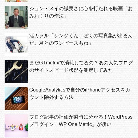
ジョン・メイの誠実さに心を打たれる映画「お
みおくりの作法」
渚カヲル「シンジくん…ぼくの写真集が出るん
だ。君とのワンピースもね」
まだGTmetrixで消耗してるの？あの人気ブログ
のサイトスピード状況を測定してみた
GoogleAnalyticsで自分のiPhoneアクセスをカ
ウント除外する方法
ブログ記事の評価が瞬時に分かる！WordPress
プラグイン「WP One Metric」が凄い