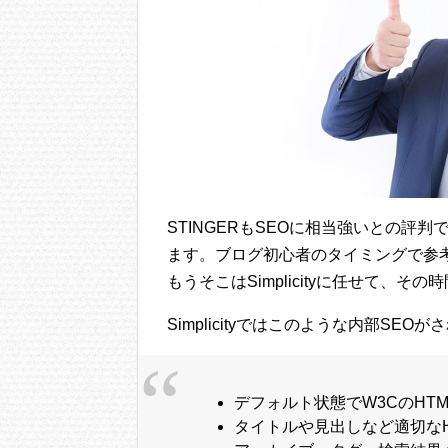
STINGERもSEOに相当強いとの評判で
ます。ブログ初心者のタイミングで参考
もうそこはSimplicityに任せて、
Simplicityではこのような内部SEO
デフォルト状態でW3CのHTM
タイトルや見出しなど適切なH