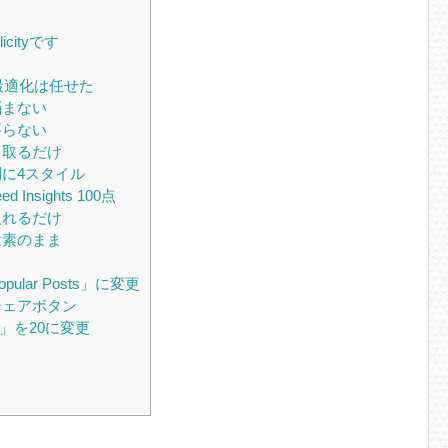
cityです
最適化は任せた
悩まない
要らない
ト取るだけ
に4スタイル
nsights 100点
入れるだけ
は素のまま
ular Posts」に変更
シェアボタン
」を20に変更