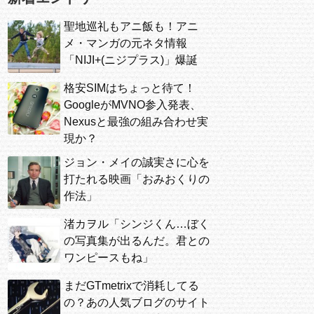
聖地巡礼もアニ飯も！アニ
メ・マンガの元ネタ情報
「NIJI+(ニジプラス)」爆誕
格安SIMはちょっと待て！
GoogleがMVNO参入発表、
Nexusと最強の組み合わせ実
現か？
ジョン・メイの誠実さに心を
打たれる映画「おみおくりの
作法」
渚カヲル「シンジくん…ぼく
の写真集が出るんだ。君との
ワンピースもね」
まだGTmetrixで消耗してる
の？あの人気ブログのサイト