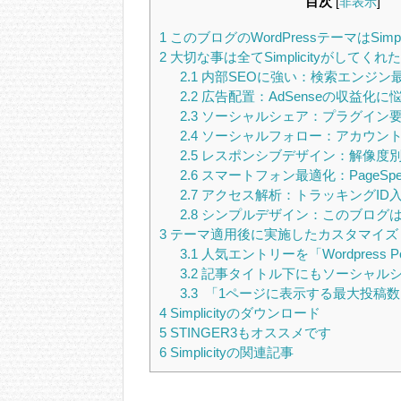
目次
[
非表示
]
1
このブログのWordPressテーマはSimpli
2
大切な事は全てSimplicityがしてくれた
2.1
内部SEOに強い：検索エンジン
2.2
広告配置：AdSenseの収益化に
2.3
ソーシャルシェア：プラグイン
2.4
ソーシャルフォロー：アカウン
2.5
レスポンシブデザイン：解像度別
2.6
スマートフォン最適化：PageSpeed I
2.7
アクセス解析：トラッキングID
2.8
シンプルデザイン：このブログ
3
テーマ適用後に実施したカスタマイズ
3.1
人気エントリーを「Wordpress Pop
3.2
記事タイトル下にもソーシャル
3.3
「1ページに表示する最大投稿数
4
Simplicityのダウンロード
5
STINGER3もオススメです
6
Simplicityの関連記事