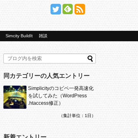
Simcity BuildIt
雑談
同カテゴリーの人気エントリー
Simplicityのコピペ一発高速化
を試してみた（WordPress
.htaccess修正）
（集計単位：1日）
新着エントリー