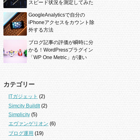
スピード状況を測定してみた
GoogleAnalyticsで自分の
iPhoneアクセスをカウント除
外する方法
ブログ記事の評価が瞬時に分
かる！WordPressプラグイン
「WP One Metric」が凄い
カテゴリー
ITガジェット
(2)
Simcity BuildIt
(2)
Simplicity
(5)
エヴァンゲリオン
(6)
ブログ運用
(19)