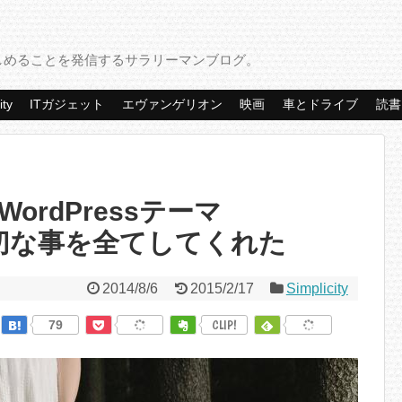
しめることを発信するサラリーマンブログ。
ity
ITガジェット
エヴァンゲリオン
映画
車とドライブ
読書
ordPressテーマ
」が大切な事を全てしてくれた
2014/8/6
2015/2/17
Simplicity
79
CLIP!