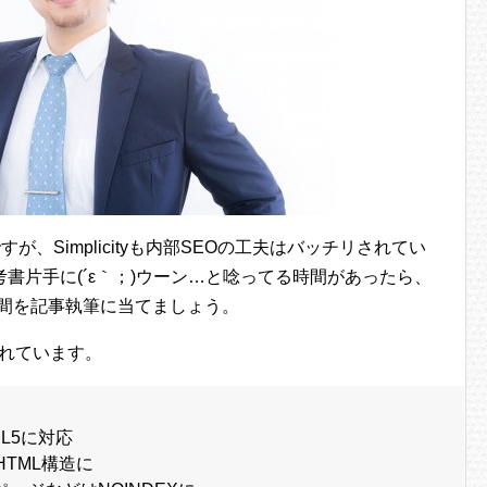
すが、Simplicityも内部SEOの工夫はバッチリされてい
書片手に(´ε｀；)ウーン…と唸ってる時間があったら、
その時間を記事執筆に当てましょう。
がされています。
L5に対応
TML構造に