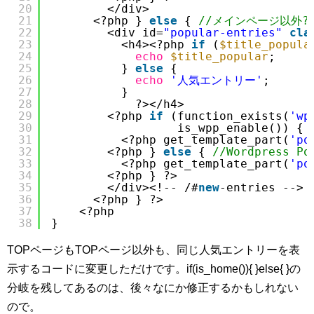
20
</div>
21
<?php } 
else
{ 
//メインページ以外?
22
<div id=
"popular-entries"
cla
23
<h4><?php 
if
(
$title_popula
24
echo
$title_popular
;
25
} 
else
{
26
echo
'人気エントリー'
;
27
}
28
?></h4>
29
<?php 
if
(function_exists(
'wp
30
is_wpp_enable()) { 
31
<?php get_template_part(
'po
32
<?php } 
else
{ 
//Wordpress 
33
<?php get_template_part(
'po
34
<?php } ?>
35
</div><!-- /#
new
-entries -->
36
<?php } ?>
37
<?php
38
}
TOPページもTOPページ以外も、同じ人気エントリーを表
示するコードに変更しただけです。if(is_home()){ }else{ }の
分岐を残してあるのは、後々なにか修正するかもしれない
ので。