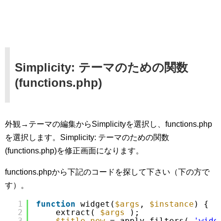
Simplicity: テーマのための関数
(functions.php)
外観→テーマの編集からSimplicityを選択し、functions.php
を選択します。Simplicity: テーマのための関数
(functions.php)を修正画面になります。
functions.phpから下記のコードを探して下さい（下の方で
す）。
1
function
widget(
$args
, 
$instance
) {
2
extract( 
$args
);
3
$title_new
= apply_filters( 
'widg