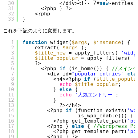
30
</div><!-- /#
new
-entries 
31
<?php } ?>
32
<?php
33
}
これを下記のように変更します。
1
function
widget(
$args
, 
$instance
) {
2
extract( 
$args
);
3
$title_new
= apply_filters( 
'widg
4
$title_popular
= apply_filters( 
'
5
?>
6
<?php 
if
(is_home()) { 
//メインペ
7
<div id=
"popular-entries"
cla
8
<h4><?php 
if
(
$title_popula
9
echo
$title_popular
;
10
} 
else
{
11
echo
'人気エントリー'
;
12
}
13
?></h4>
14
<?php 
if
(function_exists(
'wp
15
is_wpp_enable()) { 
16
<?php get_template_part(
'po
17
<?php } 
else
{ 
//Wordpress 
18
<?php get_template_part(
'po
19
<?php } ?>