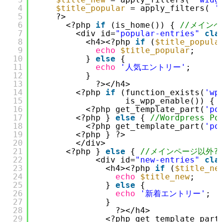
4
$title_popular
= apply_filters( 
'
5
?>
6
<?php 
if
(is_home()) { 
//メインペ
7
<div id=
"popular-entries"
cla
8
<h4><?php 
if
(
$title_popula
9
echo
$title_popular
;
10
} 
else
{
11
echo
'人気エントリー'
;
12
}
13
?></h4>
14
<?php 
if
(function_exists(
'wp
15
is_wpp_enable()) { 
16
<?php get_template_part(
'po
17
<?php } 
else
{ 
//Wordpress 
18
<?php get_template_part(
'po
19
<?php } ?>
20
</div>
21
<?php } 
else
{ 
//メインページ以外?
22
<div id=
"new-entries"
cla
23
<h4><?php 
if
(
$title_ne
24
echo
$title_new
;
25
} 
else
{
26
echo
'新着エントリー'
;
27
}
28
?></h4>
29
<?php get_template_part