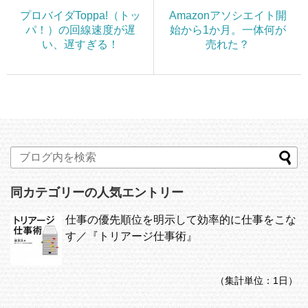
プロバイダToppa!（トッ
Amazonアソシエイト開
パ！）の回線速度が遅
始から1か月。一体何が
い、遅すぎる！
売れた？
同カテゴリーの人気エントリー
仕事の優先順位を明示して効率的に仕事をこな
す／『トリアージ仕事術』
（集計単位：1日）