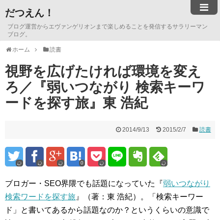
だつえん！
ブログ運営からエヴァンゲリオンまで楽しめることを発信するサラリーマン
ブログ。
ホーム
読書
視野を広げたければ環境を変え
ろ／『弱いつながり 検索キーワ
ードを探す旅』東 浩紀
2014/9/13
2015/2/7
読書
0
ブロガー・SEO界隈でも話題になっていた『
弱いつながり
検索ワードを探す旅
』（著：東 浩紀）。「検索キーワー
ド」と書いてあるから話題なのか？というくらいの意識で