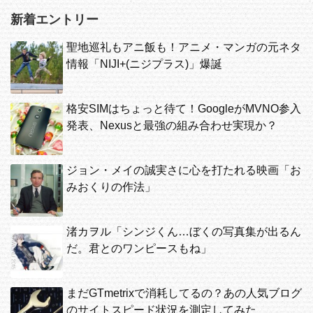
新着エントリー
聖地巡礼もアニ飯も！アニメ・マンガの元ネタ
情報「NIJI+(ニジプラス)」爆誕
格安SIMはちょっと待て！GoogleがMVNO参入
発表、Nexusと最強の組み合わせ実現か？
ジョン・メイの誠実さに心を打たれる映画「お
みおくりの作法」
渚カヲル「シンジくん…ぼくの写真集が出るん
だ。君とのワンピースもね」
まだGTmetrixで消耗してるの？あの人気ブログ
のサイトスピード状況を測定してみた