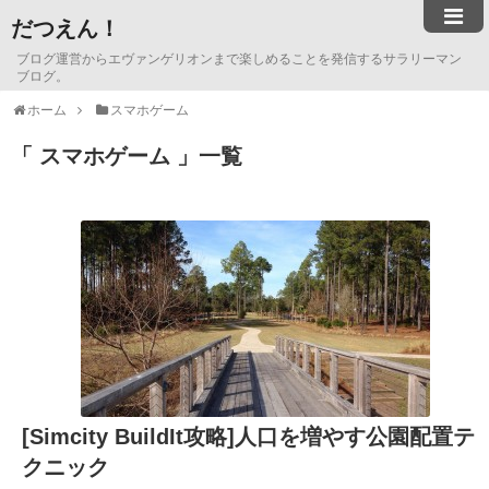
だつえん！
ブログ運営からエヴァンゲリオンまで楽しめることを発信するサラリーマン
ブログ。
ホーム
スマホゲーム
スマホゲーム
一覧
[Simcity BuildIt攻略]人口を増やす公園配置テ
クニック