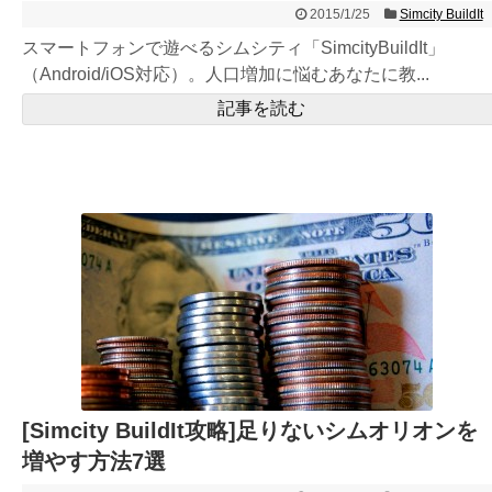
2015/1/25
Simcity BuildIt
スマートフォンで遊べるシムシティ「SimcityBuildIt」
（Android/iOS対応）。人口増加に悩むあなたに教...
記事を読む
[Simcity BuildIt攻略]足りないシムオリオンを
増やす方法7選