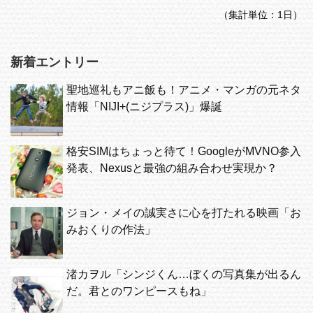
（集計単位：1日）
新着エントリー
聖地巡礼もアニ飯も！アニメ・マンガの元ネタ
情報「NIJI+(ニジプラス)」爆誕
格安SIMはちょっと待て！GoogleがMVNO参入
発表、Nexusと最強の組み合わせ実現か？
ジョン・メイの誠実さに心を打たれる映画「お
みおくりの作法」
渚カヲル「シンジくん…ぼくの写真集が出るん
だ。君とのワンピースもね」